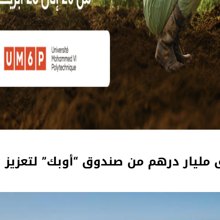
ليار درهم من صندوق “أوبك” لتعزيز ال