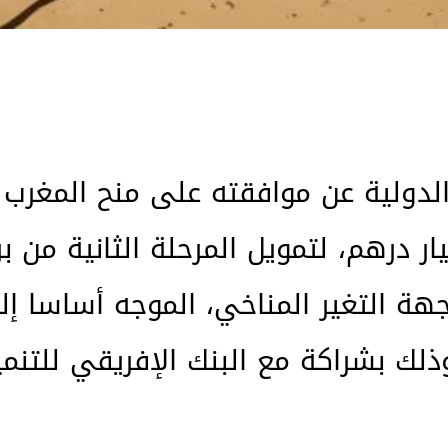
 أي ما يعادل نحو 1.8 مليار درهم، لتمويل المرحلة الث
هة التغير المناخي، الموجه أساسا إلى
لك بشراكة مع البنك الإفريقي للتنمي