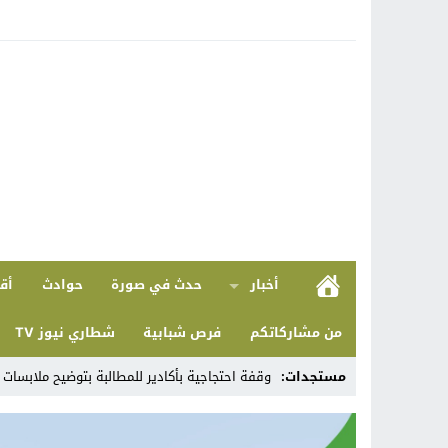
أخبار
حدث في صورة
حوادث
أقل
من مشاركاتكم
فرص شبابية
شطاري نيوز TV
مستجدات:
وقفة احتجاجية بأكادير للمطالبة بتوضيح ملابسات وقف التغذية عن
Stop