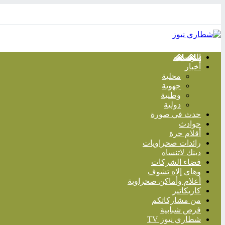
الرئيسية
أخبار
محلية
جهوية
وطنية
دولية
حدث في صورة
حوادث
أقلام حرة
رائدات صحراويات
دينك لاتنساه
فضاء الشركات
وهاي إلاه تشوف
أعلام وأماكن صحراوية
كاريكاتير
من مشاركاتكم
فرص شبابية
شطاري نيوز TV