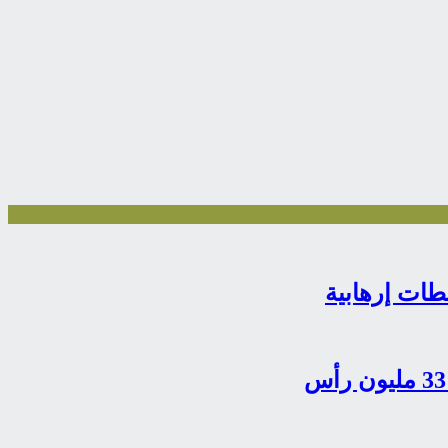
طات إرهابية