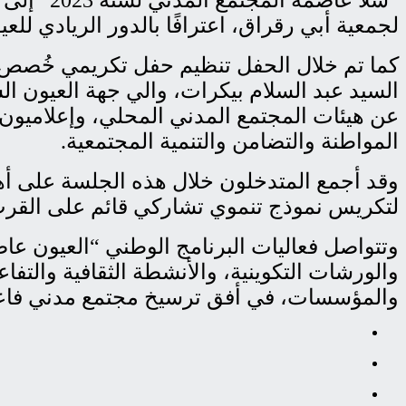
لجمعية أبي رقراق، اعترافًا بالدور الريادي ل
كما تم خلال الحفل تنظيم حفل تكريمي خُصص 
السيد عبد السلام بيكرات، والي جهة العيون ا
عن هيئات المجتمع المدني المحلي، وإعلاميون، 
المواطنة والتضامن والتنمية المجتمعية.
وقد أجمع المتدخلون خلال هذه الجلسة على أهمي
لتكريس نموذج تنموي تشاركي قائم على القرب،
وتتواصل فعاليات البرنامج الوطني “العيون عا
والورشات التكوينية، والأنشطة الثقافية والتفاع
والمؤسسات، في أفق ترسيخ مجتمع مدني فاعل