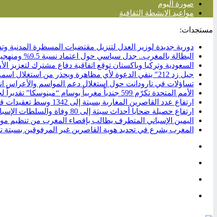
صورة اليوم
مواعيد الانشطة الثقافية
مستجدات:
دورية جديدة لوزير العدل لتنزيل مقتضيات المسطرة المدنية وت
البطالة بالمغرب.. جدل سياسي حول اعتماد نسبة 9.5% ومنهجية جديدة تشعل النقاش قبل الانتخابات.
السعودية وتركيا وباكستان توقع اتفاقية دفاع مشترك لتعزيز الأ
جيل زد 212″ ينفي الدعوة لأي مظاهرة ويحذر من استغلال اسمه في منشورات مفبركة.
تساؤلات في تارودانت حول استغلال دعم المواسم والأعراس انتخا
الأمم المتحدة تكرّم 599 جندياً مغربياً بوسام “مينوسكا” تقديراً لجهودهم في حفظ السلام بإفريقيا الوسطى.
ارتفاع عدد القاصرين المغاربة بسبتة إلى 1342 وسط تعقيدات قانونية تؤخر إعادتهم.
ارتفاع حصيلة ضحايا أحداث سبتة إلى 80 وفاة والسلطات الإسبانية تواصل عمليات تحديد الهوية
اليمين الإسباني المتطرف يطالب بإقصاء المغرب من تنظيم مونديال 2030.. وأحزاب يسارية تنضم للا
المغرب يشرع في تحديد هوية القاصرين غير المرفوقين بسبتة تمهي