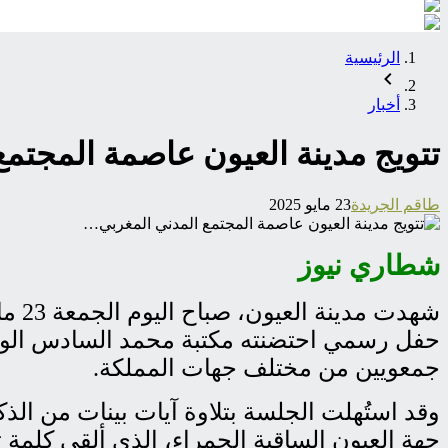
الرئيسية
أخبار
تتويج مدينة العيون عاصمة المجتم
طاقم الجريدة
23 مايو 2025
شطاري نيوز
حفل رسمي احتضنته مكتبة محمد السادس الو
جمعويين من مختلف جهات المملكة.
وقد استُهلت الجلسة بتلاوة آيات بينات من الذكر
جهة العيون الساقية الحمراء، الذي ألقى كلمة تر