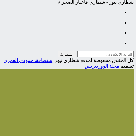
شطاري نيوز - شطاري فأخبار الصحراء
اشـتـرك
كل الحقوق محفوظة لموقع شطاري نيوز
إستضافة: حمودي العمري
تصميم
مجلة الووردبريس