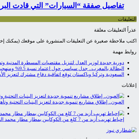
تفاصيل صفقة “السيارات” التي قادت البر
التعليقات
عذراً التعليقات مغلقة
اكتب ملاحظة صغيرة عن التعليقات المنشورة على موقعك (يمكنك إخفا
روابط مهمة
دورية جديدة لوزير العدل لتنزيل مقتضيات المسطرة المدنية وت
البطالة بالمغرب.. جدل سياسي حول اعتماد نسبة 9.5% ومنهجية جديدة تشعل النقاش...
السعودية وتركيا وباكستان توقع اتفاقية دفاع مشترك لتعزيز الأ
إعلانات
العيون.. إطلاق مشاريع تنموية جديدة لتعزيز البنيات التحتية وتأهي
إحباط تهريب أزيد من 7 كلغ من الكوكايين بمطار مطار محمد الخامس...