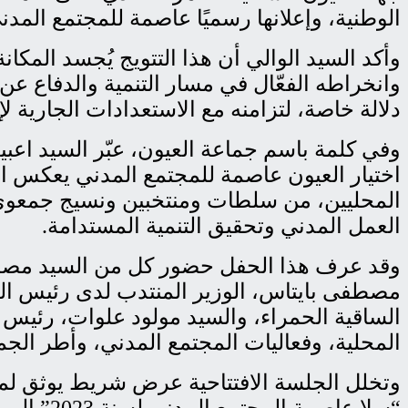
الوطنية، وإعلانها رسميًا عاصمة للمجتمع المدني ا
وأكد السيد الوالي أن هذا التتويج يُجسد المكا
وانخراطه الفعّال في مسار التنمية والدفاع عن 
دلالة خاصة، لتزامنه مع الاستعدادات الجارية 
وفي كلمة باسم جماعة العيون، عبّر السيد اعبي
اختيار العيون عاصمة للمجتمع المدني يعكس ال
المحليين، من سلطات ومنتخبين ونسيج جمعوي نشط
العمل المدني وتحقيق التنمية المستدامة.
وقد عرف هذا الحفل حضور كل من السيد مصطفى 
مصطفى بايتاس، الوزير المنتدب لدى رئيس الحك
الساقية الحمراء، والسيد مولود علوات، رئيس
المحلية، وفعاليات المجتمع المدني، وأطر الجماع
وتخلل الجلسة الافتتاحية عرض شريط يوثق لمسا
“سلا عاص