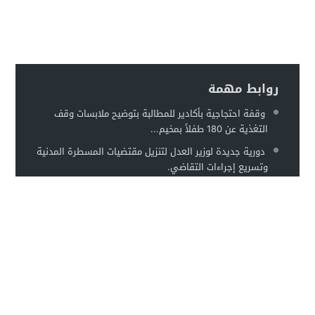
روابط مهمة
وقفة احتجاجية بأكادير للمطالبة بتوضيح ملابسات وقف
التغذية عن 180 طفلاً بمخيم...
دورية جديدة لوزير العدل لتنزيل مقتضيات المسطرة المدنية
وتسريع إجراءات التقاضي.
البطالة بالمغرب.. جدل سياسي حول اعتماد نسبة 9.5%
ومنهجية جديدة تشعل النقاش...
إعلانات
العيون.. إطلاق مشاريع تنموية
جديدة لتعزيز البنيات التحتية وتأهيل
الأحياء الحضرية بمناسبة...